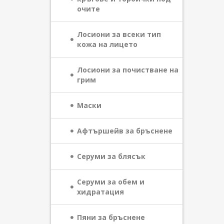
очите
Лосиони за всеки тип
кожа на лицето
Лосиони за почистване на
грим
Маски
Афтършейв за бръснене
Серуми за блясък
Серуми за обем и
хидратация
Пяни за бръснене