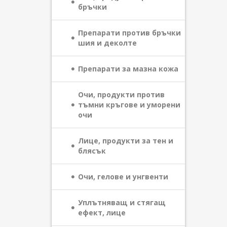
бръчки
Препарати против бръчки
шия и деколте
Препарати за мазна кожа
Очи, продукти против
тъмни кръгове и уморени
очи
Лице, продукти за тен и
блясък
Очи, гелове и унгвенти
Уплътняващ и стягащ
ефект, лице