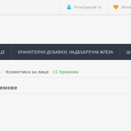
Регистрирай се
Жела
ЦЕ
ХРАНИТЕЛНИ ДОБАВКИ, НАДБЪБРЕЧНА ЖЛЕЗА
Ш
о
Козметика за лице
СС Кремoве
ремoве