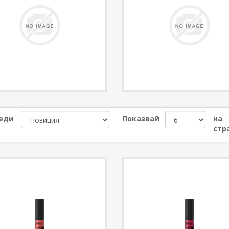
еди
Показвай
на
стр