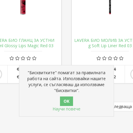
ERA БИО ГЛАНЦ ЗА УСТНИ
LAVERA БИО МОЛИВ ЗА УСТ
ml Glossy Lips Magic Red 03
g Soft Lip Liner Red 03
€ 7,36
€ 6,24
"Бисквитките" помагат за правилната
€ 6,75
€ 5,62
работа на сайта. Използвайки нашите
услуги, се съгласяваш да използваме
"бисквитки".
1
2
3
4
5
Следваща
Научи повече