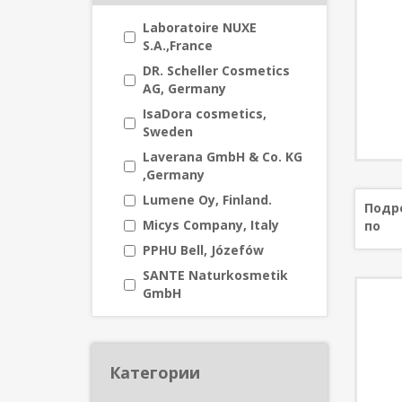
Laboratoire NUXE
S.A.,France
DR. Scheller Cosmetics
AG, Germany
IsaDora cosmetics,
Sweden
Laverana GmbH & Co. KG
,Germany
Lumene Oy, Finland.
Подр
Micys Company, Italy
по
PPHU Bell, Józefów
SANTE Naturkosmetik
GmbH
Категории