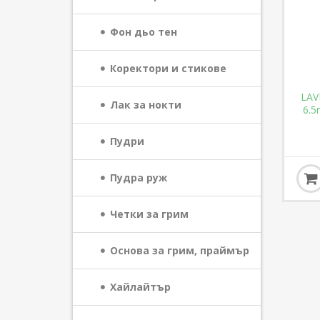
Фон дьо тен
Коректори и стикове
LAV
Лак за нокти
6.5
Пудри
Пудра руж
Четки за грим
Основа за грим, праймър
Хайлайтър