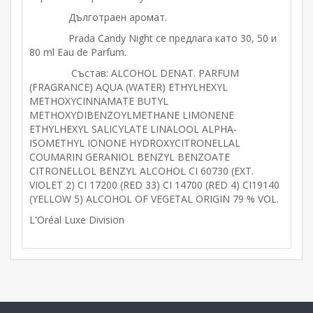
Дълготраен аромат.
Prada Candy Night се предлага като 30, 50 и
80 ml Eau de Parfum.
Състав: ALCOHOL DENAT. PARFUM
(FRAGRANCE) AQUA (WATER) ETHYLHEXYL
METHOXYCINNAMATE BUTYL
METHOXYDIBENZOYLMETHANE LIMONENE
ETHYLHEXYL SALICYLATE LINALOOL ALPHA-
ISOMETHYL IONONE HYDROXYCITRONELLAL
COUMARIN GERANIOL BENZYL BENZOATE
CITRONELLOL BENZYL ALCOHOL CI 60730 (EXT.
VIOLET 2) CI 17200 (RED 33) CI 14700 (RED 4) CI19140
(YELLOW 5) ALCOHOL OF VEGETAL ORIGIN 79 % VOL.
L'Oréal Luxe Division