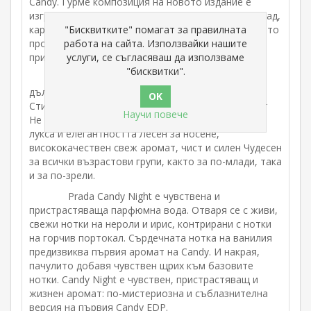
Candy.
Гурме композиция на новото издание е
изградена от портокалова есенция, какао, шоколад,
"Бисквитките" помагат за правилната
карамел, ванилия и бял мускус.
Той е замислен като
работа на сайта. Използвайки нашите
противоречие между свежата енергия и
услуги, се съгласяваш да използваме
пристрастяващата сладост на нотките.
"бисквитки".
Романтичен аромат за жени и
дълголетието на този аромат е впечатляващо
Стилните, модерни жени ще харесат този аромат
Научи повече
Не изсушава кожата ви и ще улови същността на
лукса и елегантността Лесен за носене,
висококачествен свеж аромат, чист и силен Чудесен
за всички възрастови групи, както за по-млади, така
и за по-зрели.
Prada Candy Night е чувствена и
пристрастяваща парфюмна вода. Отваря се с живи,
свежи нотки на нероли и ирис, контрирани с нотки
на горчив портокал. Сърдечната нотка на ванилия
предизвиква първия аромат на Candy. И накрая,
пачулито добавя чувствен щрих към базовите
нотки. Candy Night е чувствен, пристрастяващ и
жизнен аромат: по-мистериозна и съблазнителна
версия на първия Candy EDP.