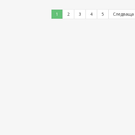
1
2
3
4
5
Следваща