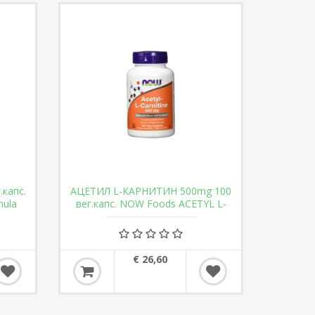
.капс.
АЦЕТИЛ L-КАРНИТИН 500mg 100
mula
вег.капс. NOW Foods ACETYL L-
CARNITINE
€ 26,60