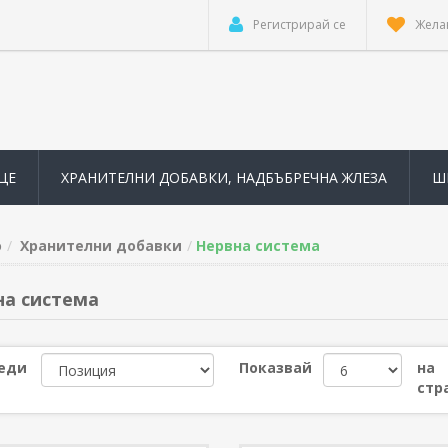
Регистрирай се
Жела
ЦЕ
ХРАНИТЕЛНИ ДОБАВКИ, НАДБЪБРЕЧНА ЖЛЕЗА
Ш
о
Хранителни добавки
Нервна система
на система
еди
Показвай
на
стр