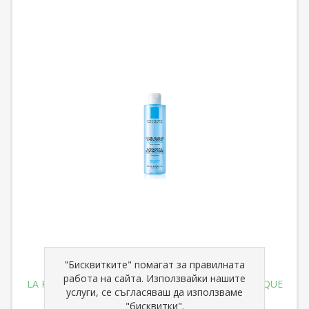
"Бисквитките" помагат за правилната
работа на сайта. Използвайки нашите
LA ROCHE POSAY LOTION APAISANTE PHYSIOLOGIQUE
услуги, се съгласяваш да използваме
ЛОСИОН мицеларен 400 ml
"бисквитки".