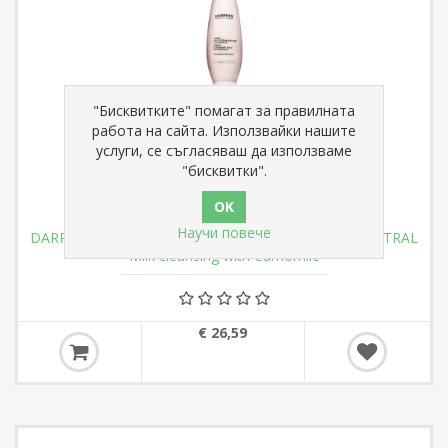
"Бисквитките" помагат за правилната
работа на сайта. Използвайки нашите
услуги, се съгласяваш да използваме
"бисквитки".
Научи повече
DARPHIN ПОЧИСТВАЩО МЛЯКО ИНТРАЛ 200 ml INTRAL
Milk cleansing with Camomile
€ 26,59