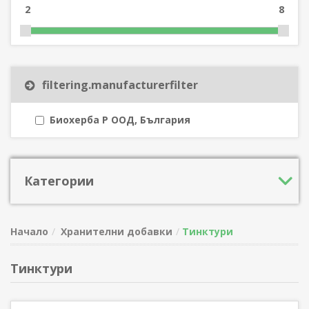
2
8
filtering.manufacturerfilter
Биохерба Р ООД, България
Категории
Начало
Хранителни добавки
Тинктури
Тинктури